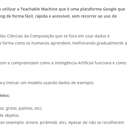
rão utilizar a Teachable Machine que é uma plataforma Google que
g de forma fácil, rápida e acessível, sem recorrer ao uso de
e das Ciências da Computação que se foca em usar dados e
itar a forma como os humanos aprendem, melhorando gradualmente a
tem e compreendam como a Inteligência Artificial funciona e como
 para treinar um modelo usando dados de exemplo.
delos:
s, gritos, palmas, etc).
de objetos.
oses (exemplo: árvore, pirâmide, etc). Apesar de não se recolherem