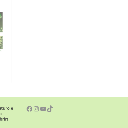
uturo e
a
brir!