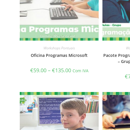
Workshops Pontuais
Wo
Oficina Programas Microsoft
Pacote Progra
– Grup
€
59.00
–
€
135.00
Com IVA
€