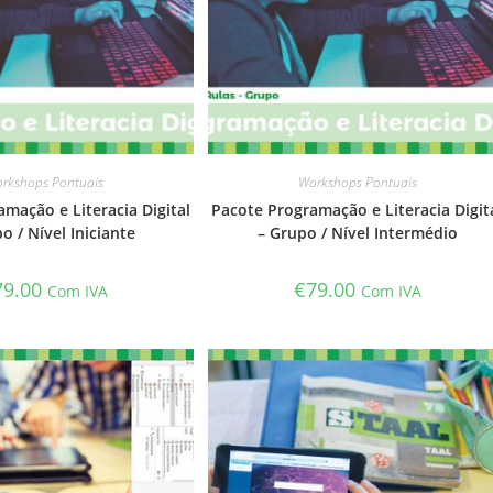
rkshops Pontuais
Workshops Pontuais
mação e Literacia Digital
Pacote Programação e Literacia Digit
o / Nível Iniciante
– Grupo / Nível Intermédio
79.00
€
79.00
Com IVA
Com IVA