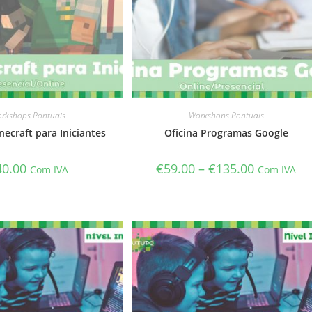
rkshops Pontuais
Workshops Pontuais
necraft para Iniciantes
Oficina Programas Google
40.00
€
59.00
–
€
135.00
Com IVA
Com IVA