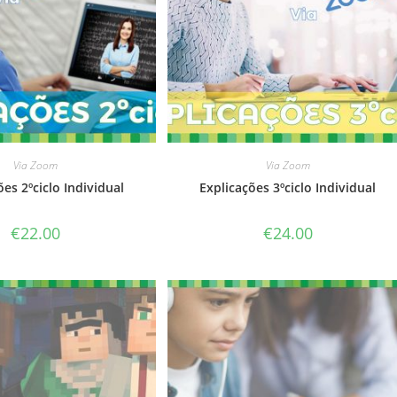
Via Zoom
Via Zoom
ões 2ºciclo Individual
Explicações 3ºciclo Individual
€
22.00
€
24.00