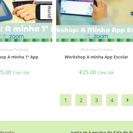
rkshops Pontuais
Workshops Pontuais
op A minha 1ª App
Workshop A minha App Escolar
25.00
€
25.00
Com IVA
Com IVA
1
2
3
4
Morada:
Junta-te à equipa da Sala do F