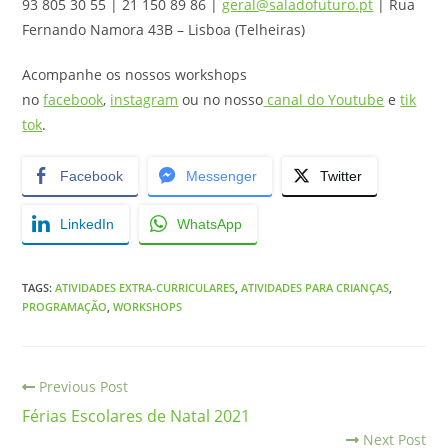
93 805 30 55 | 21 150 89 86 |
geral@saladofuturo.pt
| Rua
Fernando Namora 43B – Lisboa (Telheiras)
Acompanhe os nossos workshops
no
facebook
,
instagram
ou no nosso
canal do Youtube
e
tik
tok
.
Facebook
Messenger
Twitter
LinkedIn
WhatsApp
TAGS
:
ATIVIDADES EXTRA-CURRICULARES
,
ATIVIDADES PARA CRIANÇAS
,
PROGRAMAÇÃO
,
WORKSHOPS
Previous Post
Férias Escolares de Natal 2021
Next Post