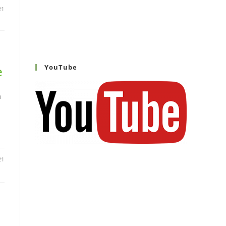
21
YouTube
e
a
21